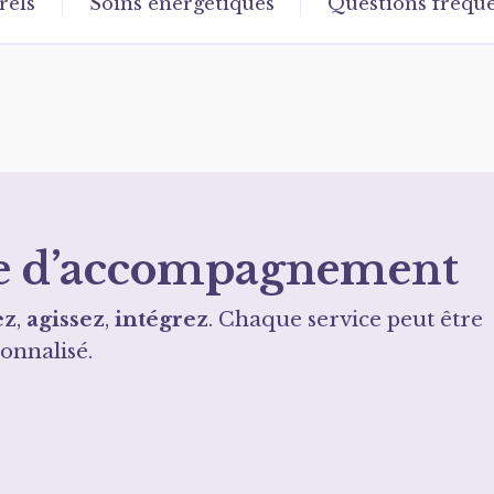
rels
Soins énergétiques
Questions fréqu
oie d’accompagnement
ez
,
agissez
,
intégrez
. Chaque service peut être
onnalisé.