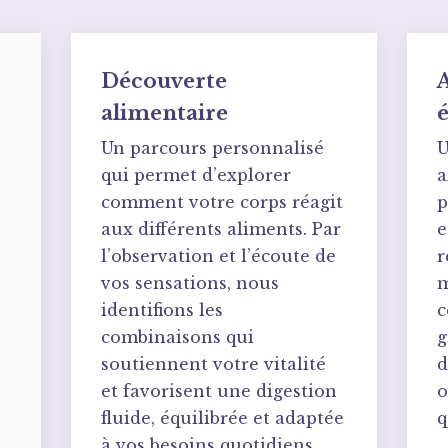
Découverte
alimentaire
é
Un parcours personnalisé
U
qui permet d’explorer
a
comment votre corps réagit
p
aux différents aliments. Par
e
l’observation et l’écoute de
r
vos sensations, nous
m
identifions les
c
combinaisons qui
g
soutiennent votre vitalité
d
et favorisent une digestion
o
fluide, équilibrée et adaptée
q
à vos besoins quotidiens.