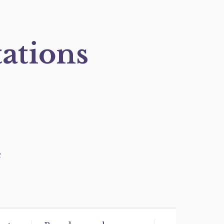
tations
e