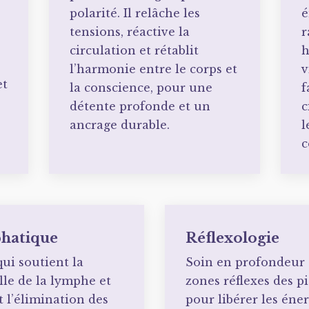
polarité. Il relâche les
é
tensions, réactive la
r
circulation et rétablit
h
l’harmonie entre le corps et
v
et
la conscience, pour une
f
détente profonde et un
c
ancrage durable.
l
c
hatique
Réflexologie
ui soutient la
Soin en profondeur a
lle de la lymphe et
zones réflexes des p
t l’élimination des
pour libérer les éner