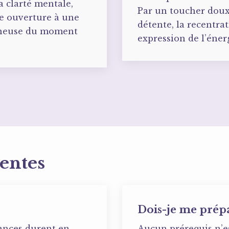
a clarté mentale,
Par un toucher doux e
e ouverture à une
détente, la recentrat
mineuse du moment
expression de l’énerg
entes
Dois-je me prép
éances durent en
Aucun prérequis n’